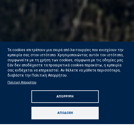
Τα cookies επιτρέπουν μια σειρά από λειτουργίες που ενισχύουν την
εμπειρία σας στον ιστότοπο. Χρησιμοποιώντας αυτόν τον ιστότοπο,
συμφωνείτε με τη χρήση των cookies, σύμφωνα με τις οδηγίες μας.
Εάν δεν αποδέχεστε τα προαιρετικά cookies παρακάτω, η εμπειρία
σας ενδέχεται να επηρεαστεί. Αν θέλετε να μάθετε περισσότερα,
διαβάστε την Πολιτική Απορρήτου.
Πολιτική Απορρήτου
Ολοκληρώθηκαν 325 αυτοψίες της ΓΔΑΕΦΚ
ΑΠΌΡΡΙΨΗ
στις πληγείσες από τις πυρκαγιές περιοχές
Δείτε Περισσότερα
ΑΠΟΔΟΧΉ