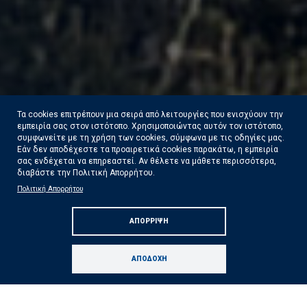
Τα cookies επιτρέπουν μια σειρά από λειτουργίες που ενισχύουν την
εμπειρία σας στον ιστότοπο. Χρησιμοποιώντας αυτόν τον ιστότοπο,
συμφωνείτε με τη χρήση των cookies, σύμφωνα με τις οδηγίες μας.
Εάν δεν αποδέχεστε τα προαιρετικά cookies παρακάτω, η εμπειρία
σας ενδέχεται να επηρεαστεί. Αν θέλετε να μάθετε περισσότερα,
διαβάστε την Πολιτική Απορρήτου.
Πολιτική Απορρήτου
Ολοκληρώθηκαν 325 αυτοψίες της ΓΔΑΕΦΚ
ΑΠΌΡΡΙΨΗ
στις πληγείσες από τις πυρκαγιές περιοχές
Δείτε Περισσότερα
ΑΠΟΔΟΧΉ