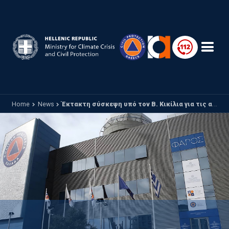
Skip to main content
Home
News
Έκτακτη σύσκεψη υπό τον Β. Κικίλια για τις ανησυχητικά πολλές για την εποχή πυρκαγιές