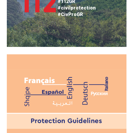
#112GR
#civilprotection
#CivProGR