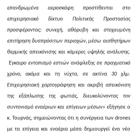
επανδρωμέν
α
αεροσ
κάφη προστίθενται
στο
επιχειρησιακό δίκτυο Πολιτικής Προστασίας
προσφέροντας
:
σ
υνεχή, αθόρυβη και στοχευμένη
επιτήρηση
δυσπρόσιτων περιοχών, μ
έσω αισθητήρων
θερμικής απεικόνισης και κάμερες υψηλής ανάλυσης
.
Έγκαιρο εντοπισμό εστιών ανάφλεξης σε πραγματικό
χρόνο, ακόμα και τη νύχτα
, σε ακτίνα 30
χλμ.
Επιχειρησιακή χαρτογράφηση και ακριβή απεικόνιση
της εξάπλωσης της φωτιάς, διευκολύνοντας τον
συντονισμό εναέριων και επίγειων μέσων
»
εξήγησε ο
κ. Τουρνάς, σημειώνοντας ότι
η
συνέργεια των drones
με τα επίγεια και εναέρια μέσα δημιουργεί ένα νέο