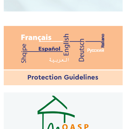
ΤΟ ΝΟΥΜΕΡΟ ΣΟΥ ΣΤΗΝ
ΕΚΤΑΚΤΗ ΑΝΑΓΚΗ
#112GR
#civilprotection
#CivProGR