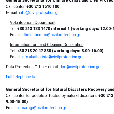
General Secretariat for Climate Crisis and Civil Protec
Call center:
+30 213 1510 100
E-mail:
info@civilprotection.gr
Volunteerism Department
Τel:
+30 213 133 1470 internal 1 (working days: 12.00-
Email:
ethelontismos@civilprotection.gr
Information for Land Cleaning Declaration
Tel:
+30
213 20 47 888 (working days: 8.00-16.00)
Email:
info.akatharista@civilprotection.gr
Data Protection Officer email:
dpo@civilprotection.gr
Full telephone list
General Secretariat for Natural Disasters Recovery an
Call center for people affected by natural disasters:
+30 213
9.00-15.00)
Email:
infoarogi@civilprotection.gr