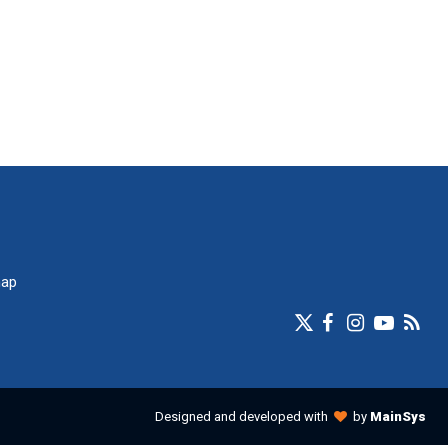
map
Designed and developed with
by
MainSys