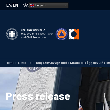
Skip to main content
+
-
ΕΛ
/
EN
A
English
A
Home
News
Γ. Κεφαλογιάννης από ΤΜΕΔΕ: «Πράξη εθνικής ε
Press release