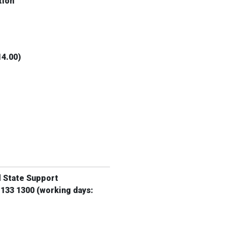
tion
14.00)
d State Support
 133 1300
(working days: