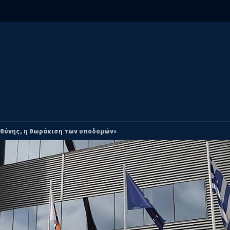
υθύνης, η θωράκιση των υποδομών»