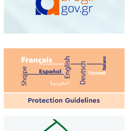
ΤΟ ΝΟΥΜΕΡΟ ΣΟΥ ΣΤΗΝ
ΕΚΤΑΚΤΗ ΑΝΑΓΚΗ
#112GR
#civilprotection
#CivProGR