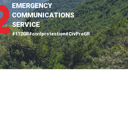
EMERGENCY
COMMUNICATIONS
SERVICE
#112GR
#civilprotection
#CivProGR