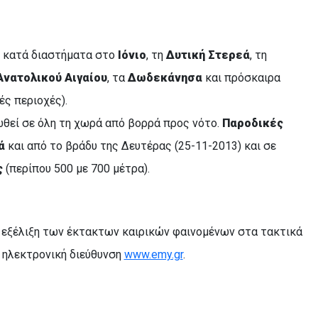
ν κατά διαστήματα στο
Ιόνιο
, τη
Δυτική Στερεά
, τη
Ανατολικού Αιγαίου
, τα
Δωδεκάνησα
και πρόσκαιρα
ές περιοχές).
θεί σε όλη τη χωρά από βορρά προς νότο.
Παροδικές
ά
και από το βράδυ της Δευτέρας (25-11-2013) και σε
ς
(περίπου 500 με 700 μέτρα).
ν εξέλιξη των έκτακτων καιρικών φαινομένων στα τακτικά
ν ηλεκτρονική διεύθυνση
www.emy.gr
.