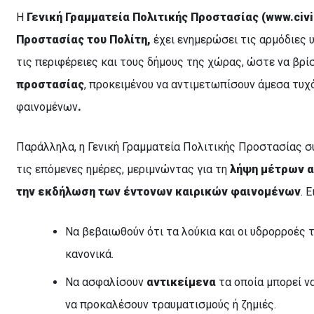
Η
Γενική Γραμματεία Πολιτικής Προστασίας (
www
.
civ
Προστασίας του Πολίτη,
έχει ενημερώσει τις αρμόδιες 
τις περιφέρειες και τους δήμους της χώρας, ώστε να βρί
προστασίας
, προκειμένου να αντιμετωπίσουν άμεσα τυ
φαινομένων
.
Παράλληλα, η Γενική Γραμματεία Πολιτικής Προστασίας συ
τις επόμενες ημέρες, μεριμνώντας για τη
λήψη μέτρων 
την εκδήλωση των έντονων καιρικών φαινομένων
. 
Να βεβαιωθούν ότι τα λούκια και οι υδρορροές 
κανονικά.
Να ασφαλίσουν
αντικείμενα
τα οποία μπορεί ν
να προκαλέσουν τραυματισμούς ή ζημιές.