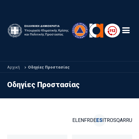
Παράκαμψη προς το κυρίως περιεχόμενο
Αρχική
Οδηγίες Προστασίας
Οδηγίες Προστασίας
EL
EN
FR
DE
ES
IT
RO
SQ
AR
RU