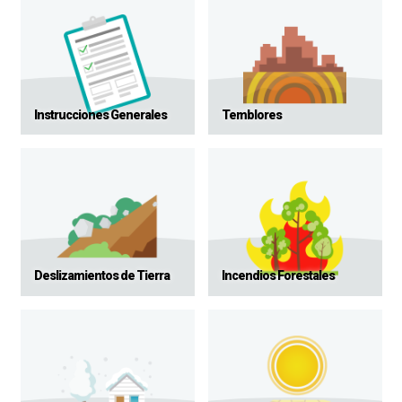
Instrucciones Generales
Temblores
Deslizamientos de Tierra
Incendios Forestales