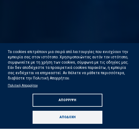
Τα cookies επιτρέπουν μια σειρά από λειτουργίες που ενισχύουν την
εμπειρία σας στον ιστότοπο. Χρησιμοποιώντας αυτόν τον ιστότοπο,
συμφωνείτε με τη χρήση των cookies, σύμφωνα με τις οδηγίες μας.
Εάν δεν αποδέχεστε τα προαιρετικά cookies παρακάτω, η εμπειρία
Άμεση κ
σας ενδέχεται να επηρεαστεί. Αν θέλετε να μάθετε περισσότερα,
διαβάστε την Πολιτική Απορρήτου.
η του Υπουργού Κλιματικής Κρίσης
πληγέντ
Πολιτική Απορρήτου
ιτικής Προστασίας Ευάγγελου Τουρνά
αποκατ
ΑΠΌΡΡΙΨΗ
το Γερμενό
επλήγησ
τε Περισσότερα
Δεί
ΑΠΟΔΟΧΉ