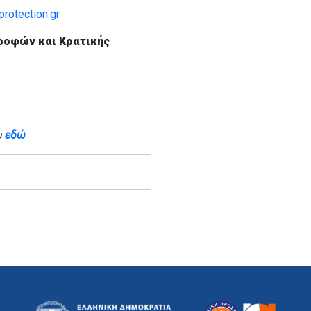
rotection.gr
ροφών και Κρατικής
υ
εδώ