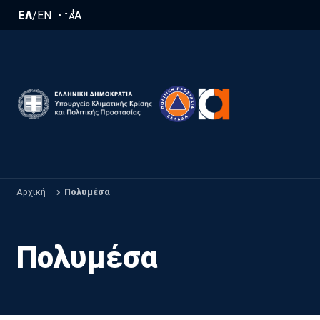
Παράκαμψη προς το κυρίως περιεχόμενο
+
-
ΕΛ
/
EN
A
A
Αρχική
Πολυμέσα
Πολυμέσα