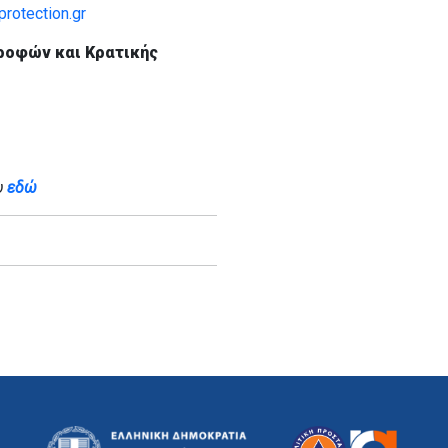
rotection.gr
ροφών και Κρατικής
υ
εδώ