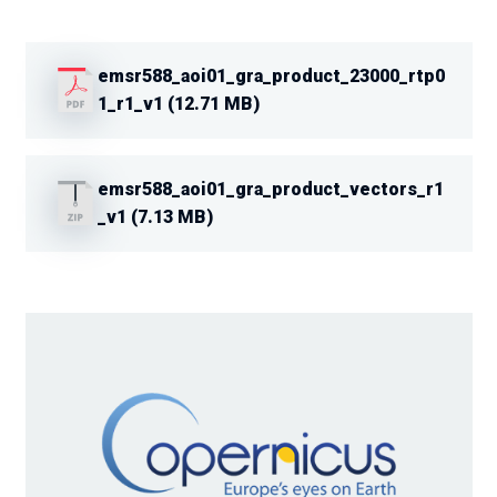
emsr588_aoi01_gra_product_23000_rtp0
1_r1_v1 (12.71 MB)
emsr588_aoi01_gra_product_vectors_r1
_v1 (7.13 MB)