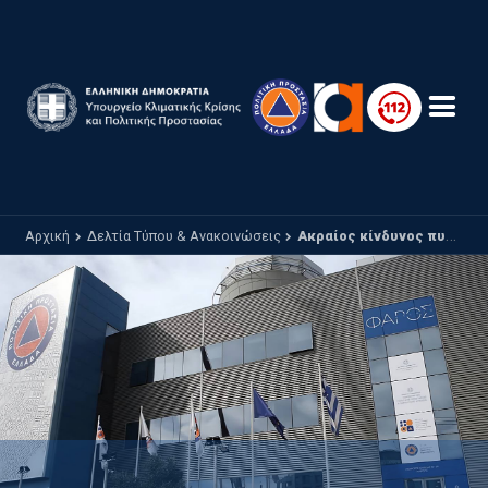
Παράκαμψη προς το κυρίως περιεχόμενο
Αρχική
Δελτία Τύπου & Ανακοινώσεις
Ακραίος κίνδυνος πυρκαγιάς - Κατάσταση Συναγερμού (κατηγορία κινδύνου 5) και πολύ υψηλός κίνδυνος πυρκαγιάς (κατηγορία κινδύνου 4) για αύριο Δευτέρα 12 Αυγούστου 2024