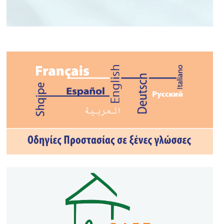
ΤΟ ΝΟΥΜΕΡΟ ΣΟΥ ΣΤΗΝ
ΕΚΤΑΚΤΗ ΑΝΑΓΚΗ
#112GR
#civilprotection
#CivProGR