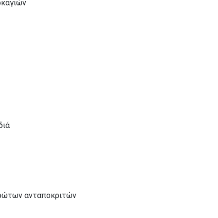
ρκαγιών
διά
πρώτων ανταποκριτών