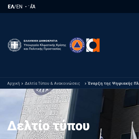
Παράκαμψη προς το κυρίως περιεχόμενο
+
-
ΕΛ
/
EN
A
A
Αρχική
Δελτία Τύπου & Ανακοινώσεις
Έναρξη της Ψηφιακής Πλ
Δελτίο τύπου