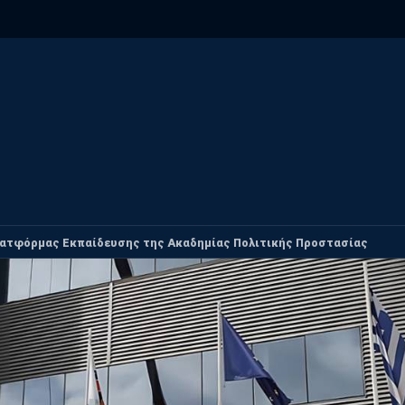
ατφόρμας Εκπαίδευσης της Ακαδημίας Πολιτικής Προστασίας