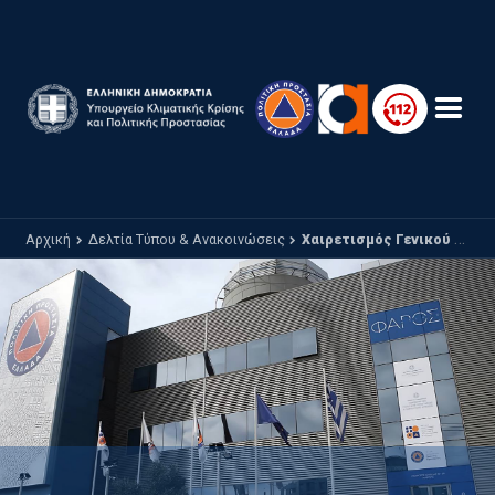
Παράκαμψη προς το κυρίως περιεχόμενο
Αρχική
Δελτία Τύπου & Ανακοινώσεις
Χαιρετισμός Γενικού Γραμματέα Πολιτικής Προστασίας Κου Θεόδωρου Μπούφη Για την επέτειο της Ανατίναξης της Γέφυρας του Γοργοποτάμου Κυριακή 28 Νοεμβρίου 2010