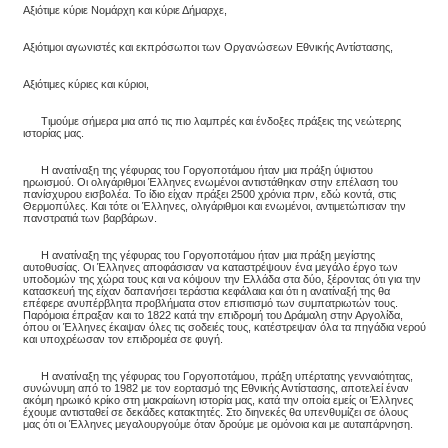
Αξιότιμε κύριε Νομάρχη και κύριε Δήμαρχε,
Αξιότιμοι αγωνιστές και εκπρόσωποι των Οργανώσεων Εθνικής Αντίστασης,
Αξιότιμες κύριες και κύριοι,
Τιμούμε σήμερα μια από τις πιο λαμπρές και ένδοξες πράξεις της νεώτερης
ιστορίας μας.
Η ανατίναξη της γέφυρας του Γοργοποτάμου ήταν μια πράξη ύψιστου
ηρωισμού. Οι ολιγάριθμοι Έλληνες ενωμένοι αντιστάθηκαν στην επέλαση του
πανίσχυρου εισβολέα. Το ίδιο είχαν πράξει 2500 χρόνια πριν, εδώ κοντά, στις
Θερμοπύλες. Και τότε οι Έλληνες, ολιγάριθμοι και ενωμένοι, αντιμετώπισαν την
πανστρατιά των βαρβάρων.
Η ανατίναξη της γέφυρας του Γοργοποτάμου ήταν μια πράξη μεγίστης
αυτοθυσίας. Οι Έλληνες αποφάσισαν να καταστρέψουν ένα μεγάλο έργο των
υποδομών της χώρα τους και να κόψουν την Ελλάδα στα δύο, ξέροντας ότι για την
κατασκευή της είχαν δαπανήσει τεράστια κεφάλαια και ότι η ανατίναξή της θα
επέφερε ανυπέρβλητα προβλήματα στον επισιτισμό των συμπατριωτών τους.
Παρόμοια έπραξαν και το 1822 κατά την επιδρομή του Δράμαλη στην Αργολίδα,
όπου οι Έλληνες έκαψαν όλες τις σοδειές τους, κατέστρεψαν όλα τα πηγάδια νερού
και υποχρέωσαν τον επιδρομέα σε φυγή.
Η ανατίναξη της γέφυρας του Γοργοποτάμου, πράξη υπέρτατης γενναιότητας,
συνώνυμη από το 1982 με τον εορτασμό της Εθνικής Αντίστασης, αποτελεί έναν
ακόμη ηρωικό κρίκο στη μακραίωνη ιστορία μας, κατά την οποία εμείς οι Έλληνες
έχουμε αντισταθεί σε δεκάδες κατακτητές. Στο διηνεκές θα υπενθυμίζει σε όλους
μας ότι οι Έλληνες μεγαλουργούμε όταν δρούμε με ομόνοια και με αυταπάρνηση.