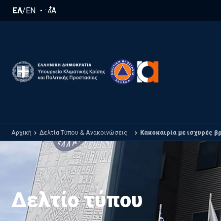
Παράκαμψη προς το κυρίως περιεχόμενο
+
-
ΕΛ
/
EN
A
A
Αρχική
Δελτία Τύπου & Ανακοινώσεις
Κακοκαιρία με ισχυρές β
Δελτίο τύπου