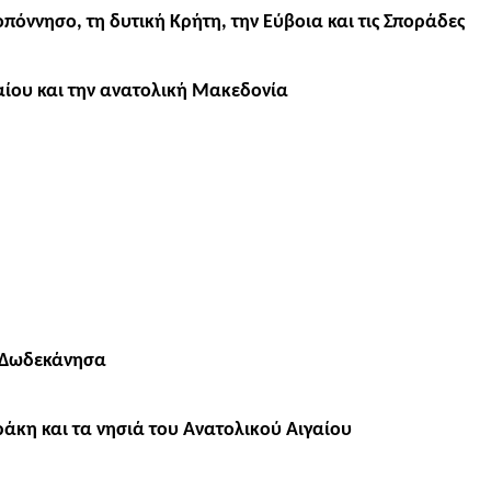
πόννησο, τη δυτική Κρήτη, την Εύβοια και τις Σποράδες
γαίου και την ανατολική Μακεδονία
α Δωδεκάνησα
ράκη και τα νησιά του Ανατολικού Αιγαίου