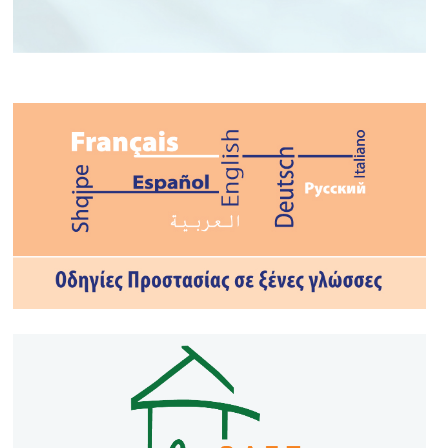
ΤΟ ΝΟΥΜΕΡΟ ΣΟΥ ΣΤΗΝ
ΕΚΤΑΚΤΗ ΑΝΑΓΚΗ
#112GR
#civilprotection
#CivProGR