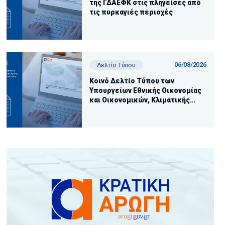
της ΓΔΑΕΦΚ στις πληγείσες από
τις πυρκαγιές περιοχές
06/08/2026
Δελτίο Τύπου
Κοινό Δελτίο Τύπου των
Υπουργείων Εθνικής Οικονομίας
και Οικονομικών, Κλιματικής
Κρίσης και Πολιτικής Προστασίας
με την υποστήριξη της
Ανεξάρτητης Αρχής Δημοσίων
Εσόδων (ΑΑΔΕ)