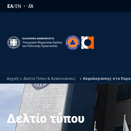
Παράκαμψη προς το κυρίως περιεχόμενο
+
-
ΕΛ
/
EN
A
A
Αρχική
Δελτία Τύπου & Ανακοινώσεις
Κεφαλογιάννης στα Παραπ
Δελτίο τύπου