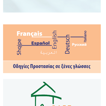
ΤΟ ΝΟΥΜΕΡΟ ΣΟΥ ΣΤΗΝ
ΕΚΤΑΚΤΗ ΑΝΑΓΚΗ
#112GR
#civilprotection
#CivProGR