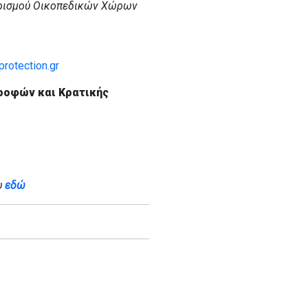
ρισμού Οικοπεδικών Χώρων
rotection.gr
ροφών και Κρατικής
υ
εδώ