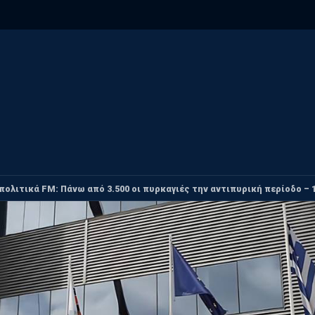
ολιτικά FM: Πάνω από 3.500 οι πυρκαγιές την αντιπυρική περίοδο – 