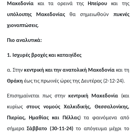
Μακεδονία
και τα ορεινά της
Ηπείρου
και της
υπόλοιπης Μακεδονίας
θα σημειωθούν
πυκνές
χιονοπτώσεις
.
Πιο αναλυτικά:
1. Ισχυρές βροχές και καταιγίδες
α. Στην
κεντρική και την ανατολική Μακεδονία
και τη
Θράκη
έως τις πρωινές ώρες της Δευτέρας (2-12-24).
Επισημαίνεται πως στην
κεντρική Μακεδονία
(και
κυρίως
στους νομούς Χαλκιδικής, Θεσσαλονίκης,
Πιερίας, Ημαθίας και Πέλλας
) τα φαινόμενα από
σήμερα
Σάββατο (30-11-24)
το απόγευμα μέχρι το