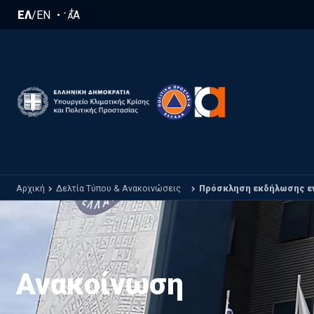
Παράκαμψη προς το κυρίως περιεχόμενο
+
-
ΕΛ
/
EN
A
A
Αρχική
Δελτία Τύπου & Ανακοινώσεις
Πρόσκληση εκδήλωσης εν
Ανακοίνωση