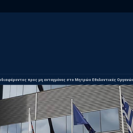
διαφέροντος προς μη ενταγμένες στο Μητρώο Εθελοντικές Οργανώ