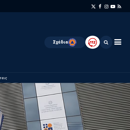
Σχέδια
σεις