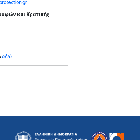
rotection.gr
ροφών και Κρατικής
υ
εδώ