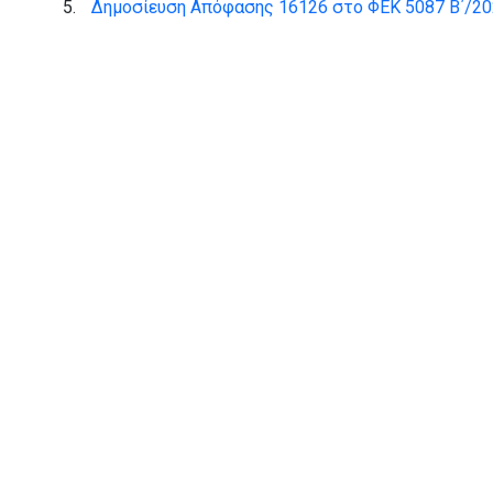
Δημοσίευση Απόφασης 16126 στο ΦΕΚ 5087 Β΄/20