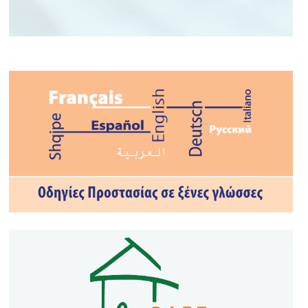
ΤΟ ΝΟΥΜΕΡΟ ΣΟΥ ΣΤΗΝ
ΕΚΤΑΚΤΗ ΑΝΑΓΚΗ
#112GR
#civilprotection
#CivProGR