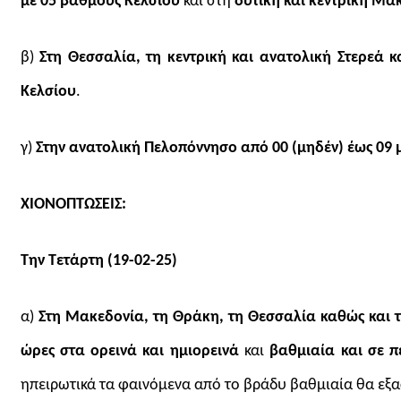
με 05 βαθμούς Κελσίου
και στη
δυτική και κεντρική Μακ
β)
Στη Θεσσαλία, τη κεντρική και ανατολική Στερεά κ
Κελσίου
.
γ)
Στην ανατολική Πελοπόννησο από 00 (μηδέν) έως 09 
ΧΙΟΝΟΠΤΩΣΕΙΣ:
Την Τετάρτη (19-02-25)
α)
Στη Μακεδονία, τη Θράκη, τη Θεσσαλία καθώς και 
ώρες στα ορεινά και ημιορεινά
και
βαθμιαία και σε 
ηπειρωτικά τα φαινόμενα από το βράδυ βαθμιαία θα εξ