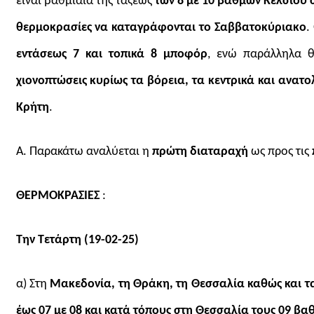
είναι βαθμιαία της τάξεως
των 8 με 10 βαθμών Κελσίου 
θερμοκρασίες να καταγράφονται το Σαββατοκύριακο
.
εντάσεως 7 και τοπικά 8 μποφόρ
, ενώ παράλληλα 
χιονοπτώσεις κυρίως τα βόρεια, τα κεντρικά και ανατο
Κρήτη
.
Α. Παρακάτω αναλύεται η
πρώτη διαταραχή
ως προς τις
ΘΕΡΜΟΚΡΑΣΙΕΣ
:
Την Τετάρτη (19-02-25)
α) Στη
Μακεδονία, τη Θράκη, τη Θεσσαλία καθώς και τ
έως 07 με 08
και κατά τόπους
στη Θεσσαλία τους 09 βα