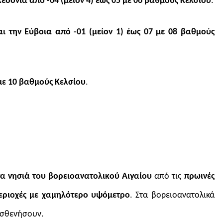
εδονία από -04 (μείον 4) έως 05 με 06 βαθμούς Κελσίου
.
αι την Εύβοια από -01 (μείον 1) έως 07 με 08 βαθμούς
με 10 βαθμούς Κελσίου
.
τα νησιά του βορειοανατολικού Αιγαίου
από τις
πρωινές
περιοχές με χαμηλότερο υψόμετρο
. Στα βορειοανατολικά
ασθενήσουν.