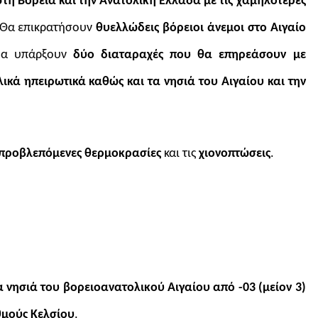
στη Βόρεια και την Ανατολική Ελλάδα με τις χαμηλότερες
 Θα επικρατήσουν
θυελλώδεις βόρειοι άνεμοι στο Αιγαίο
θα υπάρξουν
δύο διαταραχές που θα επηρεάσουν με
λικά ηπειρωτικά καθώς και τα νησιά του Αιγαίου και την
προβλεπόμενες θερμοκρασίες
και τις
χιονοπτώσεις
.
α νησιά του βορειοανατολικού Αιγαίου
από -03 (μείον 3)
θμούς Κελσίου
.