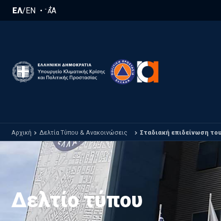
Παράκαμψη προς το κυρίως περιεχόμενο
+
-
ΕΛ
/
EN
A
A
Αρχική
Δελτία Τύπου & Ανακοινώσεις
Σταδιακή επιδείνωση του
Δελτίο τύπου