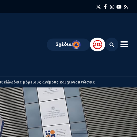
Σχέδια
θυελλώδεις βόρειους ανέμους και χιονοπτώσεις