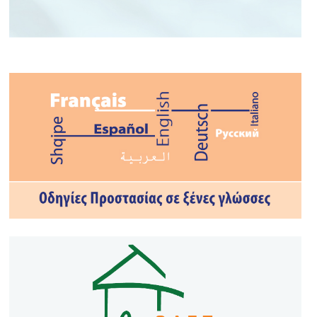
ΤΟ ΝΟΥΜΕΡΟ ΣΟΥ ΣΤΗΝ
ΕΚΤΑΚΤΗ ΑΝΑΓΚΗ
#112GR
#civilprotection
#CivProGR