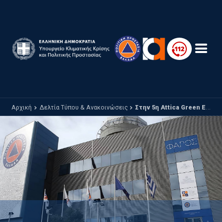
Παράκαμψη προς το κυρίως περιεχόμενο
Αρχική
Δελτία Τύπου & Ανακοινώσεις
Στην 5η Attica Green Expo ο Υφυπουργός Κλιματικής Κρίσης και Πολιτικής Προστασίας Κωνσταντίνος Κατσαφάδος