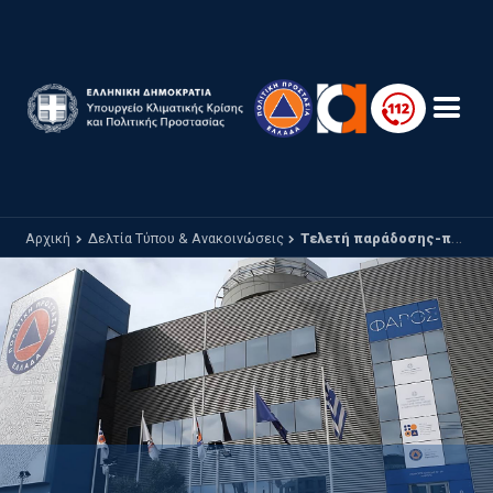
Παράκαμψη προς το κυρίως περιεχόμενο
Αρχική
Δελτία Τύπου & Ανακοινώσεις
Τελετή παράδοσης-παραλαβής τεχνολογικού εξοπλισμού δωρεά του Kaizen Foundation – Γ. Κεφαλογιάννης: «Επενδύουμε στην πρόληψη, την τεχνολογία και την πρώιμη ανίχνευση»