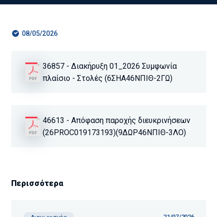
08/05/2026
36857 - Διακήρυξη 01_2026 Συμφωνία
πλαίσιο - Στολές (6ΣΗΑ46ΝΠΙΘ-2ΓΩ)
46613 - Απόφαση παροχής διευκρινήσεων
(26PROC019173193)(9ΔΩΡ46ΝΠΙΘ-3ΛΟ)
Περισσότερα
21/07/2026