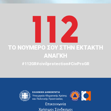
ΤΟ ΝΟΥΜΕΡΟ ΣΟΥ ΣΤΗΝ ΕΚΤΑΚΤΗ
ΑΝΑΓΚΗ
#112GR
#civilprotection
#CivProGR
Επικοινωνία
Χρήσιμοι Σύνδεσμοι