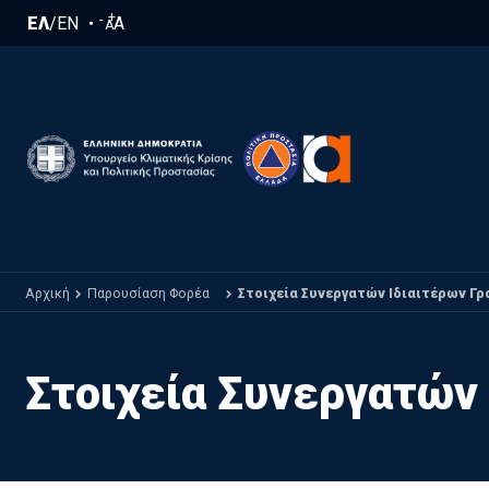
Παράκαμψη προς το κυρίως περιεχόμενο
+
-
ΕΛ
/
EN
A
A
Αρχική
Παρουσίαση Φορέα
Στοιχεία Συνεργατών Ιδιαιτέρων Γ
Στοιχεία Συνεργατών