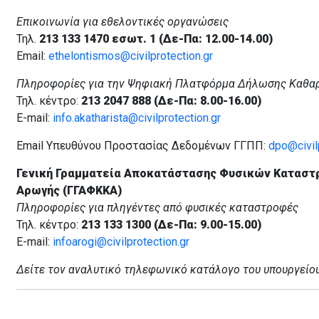
Επικοινωνία για εθελοντικές οργανώσεις
Τηλ.
213 133 1470 εσωτ. 1 (Δε-Πα: 12.00-14.00)
Email:
ethelontismos@civilprotection.gr
Πληροφορίες για την Ψηφιακή Πλατφόρμα Δήλωσης Καθα
Τηλ. κέντρο:
213 2047 888 (Δε-Πα: 8.00-16.00)
E-mail:
info.akatharista@civilprotection.gr
Email Υπευθύνου Προστασίας Δεδομένων ΓΓΠΠ:
dpo@civilp
Γενική Γραμματεία Αποκατάστασης Φυσικών Καταστ
Αρωγής (ΓΓΑΦΚΚΑ)
Πληροφορίες για πληγέντες από φυσικές καταστροφές
Τηλ. κέντρο:
213 133 1300 (Δε-Πα: 9.00-15.00)
E-mail:
infoarogi@civilprotection.gr
Δείτε τον αναλυτικό τηλεφωνικό κατάλογο του υπουργείο