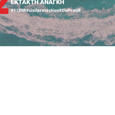
ΕΚΤΑΚΤΗ ΑΝΑΓΚΗ
#112GR
#civilprotection
#CivProGR