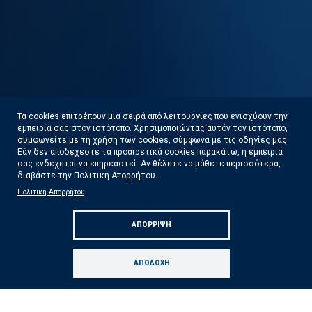
Τα cookies επιτρέπουν μια σειρά από λειτουργίες που ενισχύουν την
εμπειρία σας στον ιστότοπο. Χρησιμοποιώντας αυτόν τον ιστότοπο,
Κοινό Δελτίο Τύπου των Υπουργείων Εθνικής
συμφωνείτε με τη χρήση των cookies, σύμφωνα με τις οδηγίες μας.
Εάν δεν αποδέχεστε τα προαιρετικά cookies παρακάτω, η εμπειρία
Οικονομίας και Οικονομικών, Κλιματικής
σας ενδέχεται να επηρεαστεί. Αν θέλετε να μάθετε περισσότερα,
διαβάστε την Πολιτική Απορρήτου.
Κρίσης και Πολιτικής Προστασίας με την
Πολιτική Απορρήτου
υποστήριξη της Ανεξάρτητης Αρχής
ΑΠΌΡΡΙΨΗ
Δημοσίων Εσόδων (ΑΑΔΕ)
Δείτε Περισσότερα
ΑΠΟΔΟΧΉ