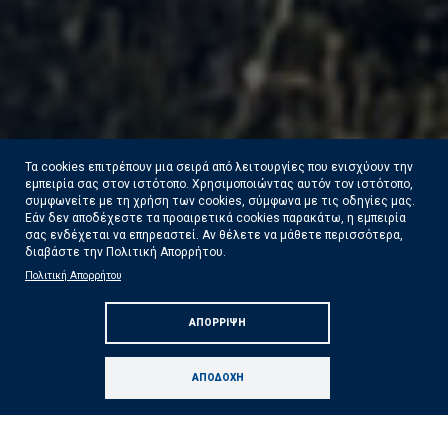
Τα cookies επιτρέπουν μια σειρά από λειτουργίες που ενισχύουν την
εμπειρία σας στον ιστότοπο. Χρησιμοποιώντας αυτόν τον ιστότοπο,
συμφωνείτε με τη χρήση των cookies, σύμφωνα με τις οδηγίες μας.
Εάν δεν αποδέχεστε τα προαιρετικά cookies παρακάτω, η εμπειρία
σας ενδέχεται να επηρεαστεί. Αν θέλετε να μάθετε περισσότερα,
διαβάστε την Πολιτική Απορρήτου.
Πολιτική Απορρήτου
Ολοκληρώθηκαν 325 αυτοψίες της ΓΔΑΕΦΚ
ΑΠΌΡΡΙΨΗ
στις πληγείσες από τις πυρκαγιές περιοχές
Δείτε Περισσότερα
ΑΠΟΔΟΧΉ